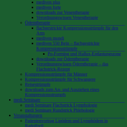
mediven plus
mediven forte
downloads zur Venentherapie
Verordnungswissen Venentherapie
Ödemtherapie
flachgestrickte Kompressionsstrümpfe für den
Arm
mediven mondi
mediven 550 Bein – flachgestrickte
Kompressionsstrümpfe
Po-Forming und Hallux-Entlastungszone
downloads zur Ödemtherapie
Verordnungswissen Ödemtherapie – das
Flachstrick-Rezept
Kompressionsstrümpfe für Männer
Kompressionsstrümpfe für Schwangere
Reisestrümpfe
downloads zum An- und Ausziehen eines
Kompressionsstrumpfs
medi Seminare
medi Seminare Flachstrick Lymphologie
medi Seminare Rundstrick Phlebologie
Veranstaltungen
Patientenvortrag Lipödem und Lymphödem in
Radolfzell