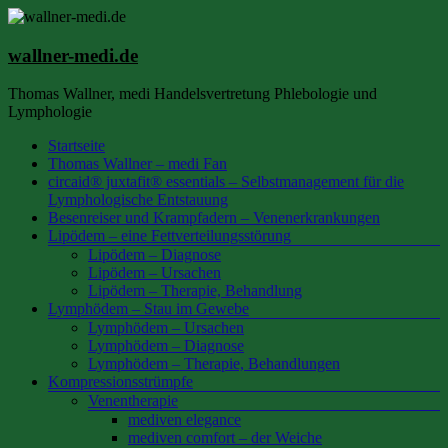
Zum
Inhalt
springen
wallner-medi.de
Thomas Wallner, medi Handelsvertretung Phlebologie und
Lymphologie
Menü
Startseite
Thomas Wallner – medi Fan
circaid® juxtafit® essentials – Selbstmanagement für die
Lymphologische Entstauung
Besenreiser und Krampfadern – Venenerkrankungen
Lipödem – eine Fettverteilungsstörung
Lipödem – Diagnose
Lipödem – Ursachen
Lipödem – Therapie, Behandlung
Lymphödem – Stau im Gewebe
Lymphödem – Ursachen
Lymphödem – Diagnose
Lymphödem – Therapie, Behandlungen
Kompressionsstrümpfe
Venentherapie
mediven elegance
mediven comfort – der Weiche