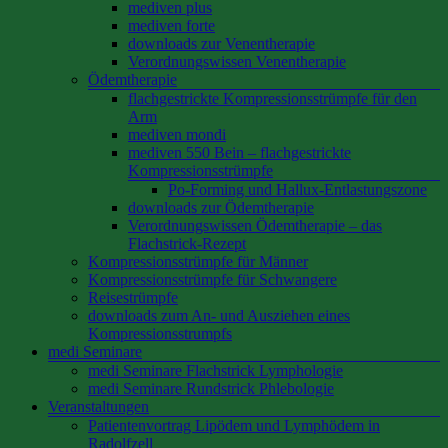
mediven plus
mediven forte
downloads zur Venentherapie
Verordnungswissen Venentherapie
Ödemtherapie
flachgestrickte Kompressionsstrümpfe für den
Arm
mediven mondi
mediven 550 Bein – flachgestrickte
Kompressionsstrümpfe
Po-Forming und Hallux-Entlastungszone
downloads zur Ödemtherapie
Verordnungswissen Ödemtherapie – das
Flachstrick-Rezept
Kompressionsstrümpfe für Männer
Kompressionsstrümpfe für Schwangere
Reisestrümpfe
downloads zum An- und Ausziehen eines
Kompressionsstrumpfs
medi Seminare
medi Seminare Flachstrick Lymphologie
medi Seminare Rundstrick Phlebologie
Veranstaltungen
Patientenvortrag Lipödem und Lymphödem in
Radolfzell