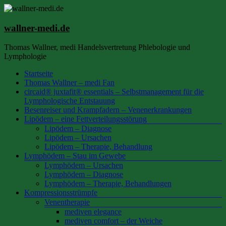
Zum
Inhalt
springen
wallner-medi.de
Thomas Wallner, medi Handelsvertretung Phlebologie und
Lymphologie
Menü
Startseite
Thomas Wallner – medi Fan
circaid® juxtafit® essentials – Selbstmanagement für die
Lymphologische Entstauung
Besenreiser und Krampfadern – Venenerkrankungen
Lipödem – eine Fettverteilungsstörung
Lipödem – Diagnose
Lipödem – Ursachen
Lipödem – Therapie, Behandlung
Lymphödem – Stau im Gewebe
Lymphödem – Ursachen
Lymphödem – Diagnose
Lymphödem – Therapie, Behandlungen
Kompressionsstrümpfe
Venentherapie
mediven elegance
mediven comfort – der Weiche