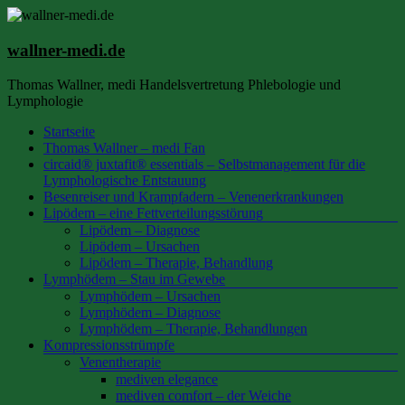
Zum
Inhalt
springen
wallner-medi.de
Thomas Wallner, medi Handelsvertretung Phlebologie und
Lymphologie
Menü
Startseite
Thomas Wallner – medi Fan
circaid® juxtafit® essentials – Selbstmanagement für die
Lymphologische Entstauung
Besenreiser und Krampfadern – Venenerkrankungen
Lipödem – eine Fettverteilungsstörung
Lipödem – Diagnose
Lipödem – Ursachen
Lipödem – Therapie, Behandlung
Lymphödem – Stau im Gewebe
Lymphödem – Ursachen
Lymphödem – Diagnose
Lymphödem – Therapie, Behandlungen
Kompressionsstrümpfe
Venentherapie
mediven elegance
mediven comfort – der Weiche