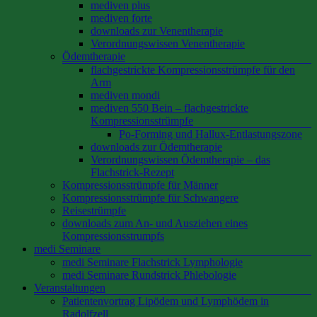
mediven plus
mediven forte
downloads zur Venentherapie
Verordnungswissen Venentherapie
Ödemtherapie
flachgestrickte Kompressionsstrümpfe für den
Arm
mediven mondi
mediven 550 Bein – flachgestrickte
Kompressionsstrümpfe
Po-Forming und Hallux-Entlastungszone
downloads zur Ödemtherapie
Verordnungswissen Ödemtherapie – das
Flachstrick-Rezept
Kompressionsstrümpfe für Männer
Kompressionsstrümpfe für Schwangere
Reisestrümpfe
downloads zum An- und Ausziehen eines
Kompressionsstrumpfs
medi Seminare
medi Seminare Flachstrick Lymphologie
medi Seminare Rundstrick Phlebologie
Veranstaltungen
Patientenvortrag Lipödem und Lymphödem in
Radolfzell